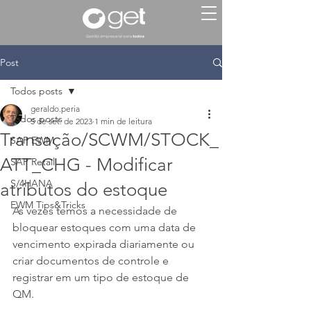
Post
Todos posts
geraldo.peria
Todos posts
5 de set. de 2023
1 min de leitura
Transação/SCWM/STOCK_
SAP EWM
ATT_CHG - Modificar
SAP Retail
S/4HANA
atributos do estoque
EWM Tips&Tricks
As vezes temos a necessidade de 
bloquear estoques com uma data de 
vencimento expirada diariamente ou 
criar documentos de controle e 
registrar em um tipo de estoque de 
QM.