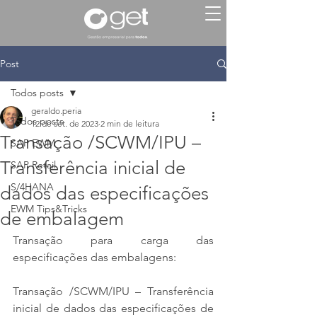
Post
Todos posts
geraldo.peria
Todos posts
12 de set. de 2023
2 min de leitura
Transação /SCWM/IPU –
SAP EWM
Transferência inicial de
SAP Retail
S/4HANA
dados das especificações
EWM Tips&Tricks
de embalagem
Transação para carga das 
especificações das embalagens:
Transação /SCWM/IPU – Transferência 
inicial de dados das especificações de 