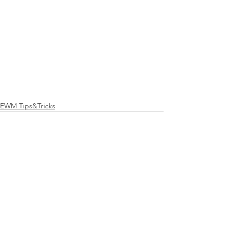
EWM Tips&Tricks
Ver tudo
Posts recentes