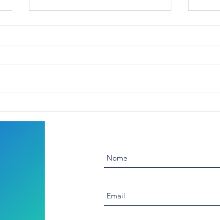
RISE
ident
após
Análise de Custos no SAP:
Como a CKM3 Coletiva
Revoluciona a Gestão
Financeira