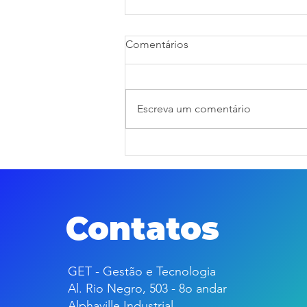
Comentários
Escreva um comentário
GET agora é SAP
PartnerEdge Sell: mais
simplicidade na sua jornada
SAP
Contatos
GET - Gestão e Tecnologia
Al. Rio Negro, 503 - 8o andar
Alphaville Industrial