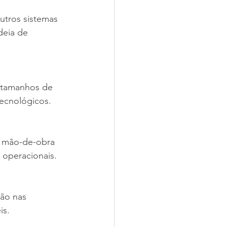
utros sistemas 
eia de 
 tamanhos de 
ecnológicos.
a mão-de-obra 
operacionais.
são nas 
is.