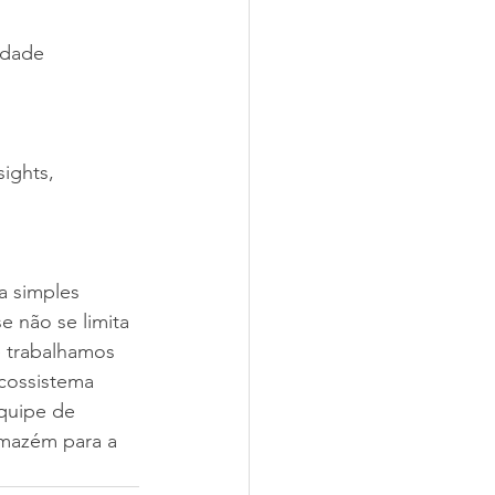
idade 
ights, 
 simples 
 não se limita 
 trabalhamos 
cossistema 
quipe de 
rmazém para a 