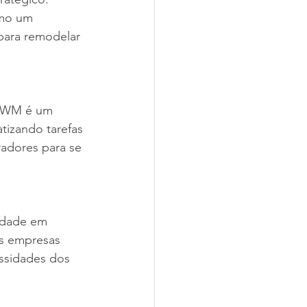
mo um 
para remodelar 
 EWM é um 
tizando tarefas 
radores para se 
idade em 
as empresas 
ssidades dos 