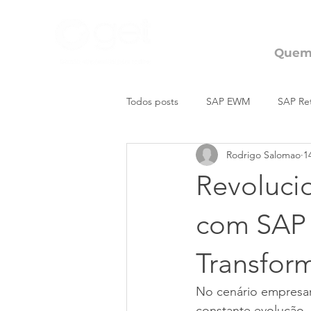
Quem
Todos posts
SAP EWM
SAP Ret
Rodrigo Salomao
1
Revoluci
com SAP
Transfor
No cenário empresar
constante evolução,