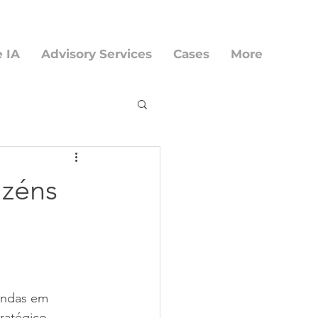
e IA
Advisory Services
Cases
More
azéns
andas em 
ratégico. 