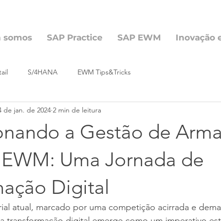
 somos
SAP Practice
SAP EWM
Inovação 
ail
S/4HANA
EWM Tips&Tricks
4 de jan. de 2024
2 min de leitura
onando a Gestão de Arm
 EWM: Uma Jornada de
mação Digital
ial atual, marcado por uma competição acirrada e dem
 a transformação digital emerge como um imperativo est