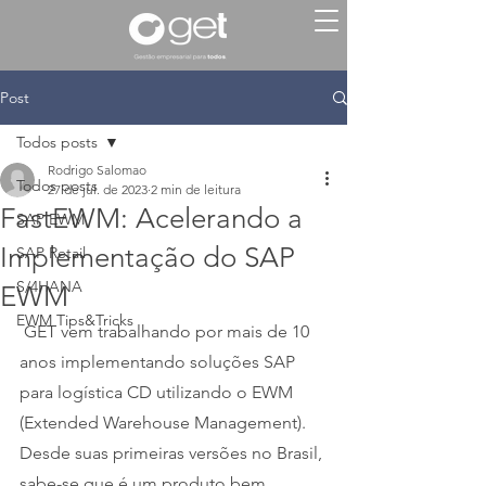
Post
Todos posts
Rodrigo Salomao
Todos posts
27 de jul. de 2023
2 min de leitura
FastEWM: Acelerando a
SAP EWM
Implementação do SAP
SAP Retail
S/4HANA
EWM
EWM Tips&Tricks
 GET vem trabalhando por mais de 10 
anos implementando soluções SAP 
para logística CD utilizando o EWM 
(Extended Warehouse Management).
Desde suas primeiras versões no Brasil, 
sabe-se que é um produto bem 