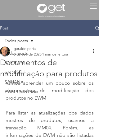
Post
Todos posts
geraldo.peria
Todos posts
5 de set. de 2023
1 min de leitura
Documentos de
SAP EWM
modificação para produtos
SAP Retail
S/4HANA
Vamos aprender um pouco sobre os 
documentos de modificação dos 
EWM Tips&Tricks
produtos no EWM
Para listar as atualizações dos dados 
mestres de produtos, usamos a 
transação MM04. Porém, as 
informações de EWM não são listadas 